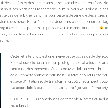
fil des années et des immersions, tissé avec elles des liens forts. No
ent sous nos pieds dans le secret de l’humus. Nous vous dirons le pa
et le pas de la biche. Sandrine vous parlera de l’énergie des arbres 
 système des runes. Et sur l’un de nos deux soirs ensemble, nous part
 l’imaginaire est une porte magique pour voir le monde autrement
To
ure, un lien tissé d’harmonie, de réciprocité, et de beaucoup d’amour 
acine.
Cette retraite photo est une merveilleuse occasion de développ
Elle est ouverte aussi aux non photographes, et à tous les art
sont aussi des moments où nous pouvons laisser venir l’inspirat
ce qui compte vraiment pour nous. La forêt a toujours été pour
espace d’initiation et de transformation, où chacun peut trouve
est accessible à tous, quelque soit votre âge, votre forme phy
SUJETS ET LIEUX : ambiances de forêt, vieux hêtres et sapins, f
les arbres !