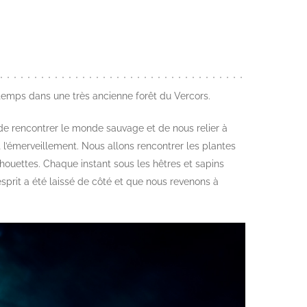
u temps dans une très ancienne forêt du Vercors.
s de rencontrer le monde sauvage et de nous relier à
 l’émerveillement. Nous allons rencontrer les plantes
houettes. Chaque instant sous les hêtres et sapins
esprit a été laissé de côté et que nous revenons à