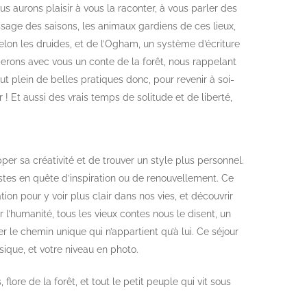
us aurons plaisir à vous la raconter, à vous parler des
ssage des saisons, les animaux gardiens de ces lieux,
selon les druides, et de l’Ogham, un système d’écriture
agerons avec vous un conte de la forêt, nous rappelant
ut plein de belles pratiques donc, pour revenir à soi-
! Et aussi des vrais temps de solitude et de liberté,
er sa créativité et de trouver un style plus personnel.
istes en quête d’inspiration ou de renouvellement. Ce
ion pour y voir plus clair dans nos vies, et découvrir
 l’humanité, tous les vieux contes nous le disent, un
r le chemin unique qui n’appartient qu’à lui. Ce séjour
sique, et votre niveau en photo.
lore de la forêt, et tout le petit peuple qui vit sous