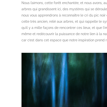
Nous l’aimons, cette forêt enchantée, et nous avons, au 
arbres qui grandissent ici, des mystères qui se déroul
nous vous apprendrons à reconnaître le cri du pic noir 
celte très ancien, relié aux arbres, et qui rappelle le
qu’il y a mille façons de rencontrer ces lieux, et que
même et redécouvrir la puissance de notre lien à la nat
car c’est dans cet espace que notre inspiration prend r