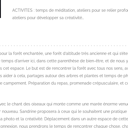
ACTIVITES : temps de méditation, ateliers pour se relier prof
ateliers pour développer sa créativité…
our la forêt enchantée, une forêt d’altitude très ancienne et qui s’é
e temps d’arriver ici, dans cette parenthèse de bien-être, et de nous
ns cet espace. Le but est de rencontrer la forêt avec tous nos sens,
aider à cela, partages autour des arbres et plantes et temps de phot
 le campement. Préparation du repas, promenade crépusculaire, et con
à, avec le chant des oiseaux qui monte comme une marée énorme venue 
 nouveau. Sandrine proposera à ceux qui le souhaitent une pratique 
a photo et la créativité. Déplacement dans un autre espace de cette 
 de connexion, nous prendrons le temps de rencontrer chaque chose, ch