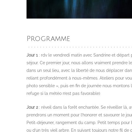
Programme
Jour 1
: rdv le vendredi matin avec Sandrine et départ p
séjour. Ce premier jour, nous allons vraiment prendre l
dans un seul lieu, avec la liberté de nous déplacer da
reliant profondément à nous-mêmes. Ateliers pour vous 
photo sensible », puis en fin de journée nous montons
refuge si la météo n’est pas favorable)
Jour 2
: réveil dans la forêt enchantée. Se réveiller l
prendrons un moment pour l’honorer et savourer le jour
Petit-déjeuner, rangement du camp. Petit temps pour l
ou d’un très vieil arbre. En suivant toujours notre fil