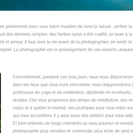
er pleinement avec vous notre manière de vivre la nature : arrêter la
aud des aliments simples, des herbes qu’on a été cueillir, se laver à 
 et amour. Il faut vivre la vie avant de la photographier, en sentir la
eigner. La photographie est le prolongement de ces instants uniques. 
Concrètement, pendant ces trois jours, nous nous déplacero
dans les lieux que nous irons rencontrer, nous réapprendrons la
professeur de yoga et de méditation, diplômée en ecorituels, e
druides. Elle vous proposera des temps de méditation, des m
corps et à quitter le mental, des pratiques pour vous relier a
qui nous accueillera. Il y aura aussi des ateliers pour vous aide
Et bien entendu de longs moments où vous pourrez ré-investir
photographie plus sensible et connectée, plus riche de sens e