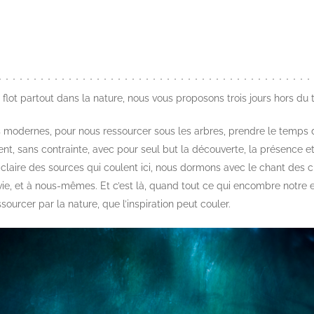
 à flot partout dans la nature, nous vous proposons trois jours hors d
 vies modernes, pour nous ressourcer sous les arbres, prendre le temp
nt, sans contrainte, avec pour seul but la découverte, la présence et
 claire des sources qui coulent ici, nous dormons avec le chant des c
vie, et à nous-mêmes. Et c’est là, quand tout ce qui encombre notre 
essourcer par la nature, que l’inspiration peut couler.