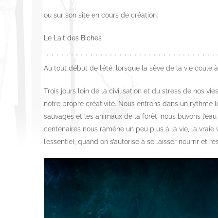
ou sur son site en cours de création:
Le Lait des Biches
Au tout début de l’été, lorsque la sève de la vie coule
Trois jours loin de la civilisation et du stress de nos
notre propre créativité. Nous entrons dans un rythme le
sauvages et les animaux de la forêt, nous buvons l’eau
centenaires nous ramène un peu plus à la vie, la vraie 
l’essentiel, quand on s’autorise à se laisser nourrir et r