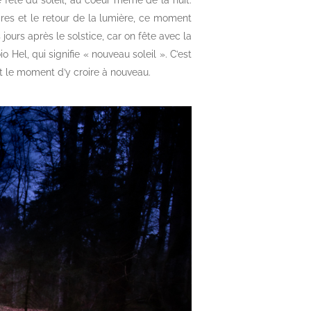
e fête du soleil, au coeur même de la nuit.
res et le retour de la lumière, ce moment
jours après le solstice, car on fête avec la
o Hel, qui signifie « nouveau soleil ». C’est
t le moment d’y croire à nouveau.