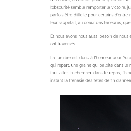
l’obscurité semble remporter la victoire, j
parfois être difficile pour certains d’entre
leur rappelait, au coeur des ténèbres, que l
Et nous avons nous aussi besoin de nous e
ont traversés.
La lumière est donc à l’honneur pour Yule
qui repart, une graine qui palpite dans le 
faut aller la chercher dans le repos, l’hib
instant la frénésie des fêtes de fin d’ann