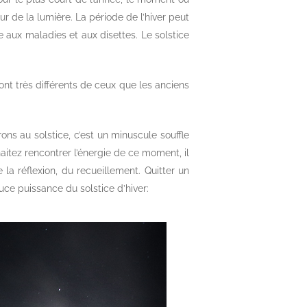
ur de la lumière. La période de l’hiver peut
ace aux maladies et aux disettes. Le solstice
nt très différents de ceux que les anciens
ns au solstice, c’est un minuscule souffle
haitez rencontrer l’énergie de ce moment, il
e la réflexion, du recueillement. Quitter un
uce puissance du solstice d’hiver: