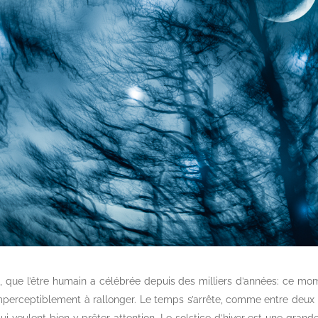
, que l’être humain a célébrée depuis des milliers d’années: ce mom
erceptiblement à rallonger. Le temps s’arrête, comme entre deux re