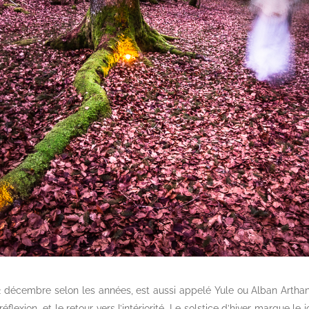
le 22 décembre selon les années, est aussi appelé Yule ou Alban Arth
éflexion, et le retour vers l’intériorité. Le solstice d’hiver marque le