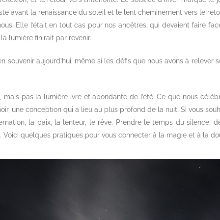
uste avant la renaissance du soleil et le lent cheminement vers le reto
 nous. Elle l’était en tout cas pour nos ancêtres, qui devaient faire f
a lumière finirait par revenir.
n souvenir aujourd’hui, même si les défis que nous avons à relever so
, mais pas la lumière ivre et abondante de l’été. Ce que nous célébro
noir, une conception qui a lieu au plus profond de la nuit. Si vous sou
ernation, la paix, la lenteur, le rêve. Prendre le temps du silence, d
ée. Voici quelques pratiques pour vous connecter à la magie et à la do