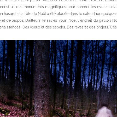
i veulent bien y prêter attention. Le solstice d’hiver est une grand
onstruit des monuments magnifiques pour honorer les cycles solai
 un hasard si la fête de Noël a été placée dans le calendrier quelques 
t de l’espoir. D’ailleurs, le saviez-vous, Noël viendrait du gaulois Noi
aissances! Des voeux et des espoirs. Des rêves et des projets. C’es