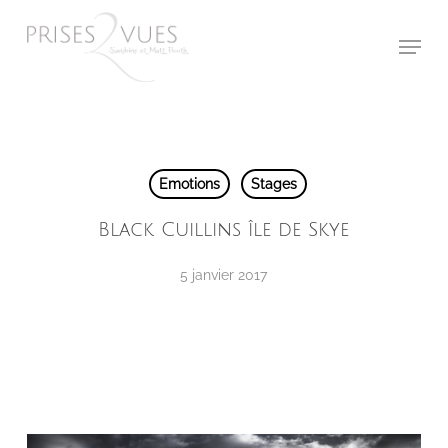
Skip
Menu
to
main
content
Emotions
Stages
Black Cuillins île de Skye
5 janvier 2017