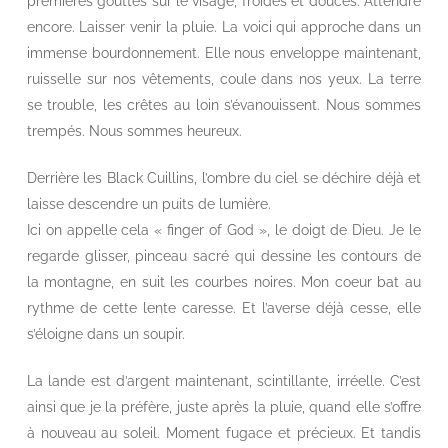
premières gouttes sur le visage, froides et douces. Attendre
encore. Laisser venir la pluie. La voici qui approche dans un
immense bourdonnement. Elle nous enveloppe maintenant,
ruisselle sur nos vêtements, coule dans nos yeux. La terre
se trouble, les crêtes au loin s’évanouissent. Nous sommes
trempés. Nous sommes heureux.
Derrière les Black Cuillins, l’ombre du ciel se déchire déjà et
laisse descendre un puits de lumière.
Ici on appelle cela « finger of God », le doigt de Dieu. Je le
regarde glisser, pinceau sacré qui dessine les contours de
la montagne, en suit les courbes noires. Mon coeur bat au
rythme de cette lente caresse. Et l’averse déjà cesse, elle
s’éloigne dans un soupir.
La lande est d’argent maintenant, scintillante, irréelle. C’est
ainsi que je la préfère, juste après la pluie, quand elle s’offre
à nouveau au soleil. Moment fugace et précieux. Et tandis