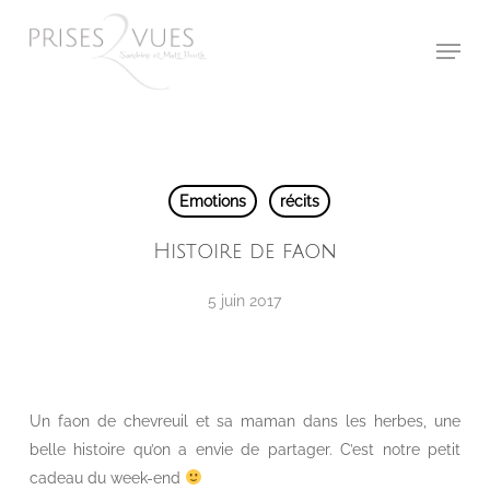
Skip
Menu
to
main
content
Emotions
récits
Histoire de faon
5 juin 2017
Un faon de chevreuil et sa maman dans les herbes, une
belle histoire qu’on a envie de partager. C’est notre petit
cadeau du week-end