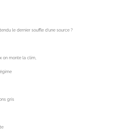
tendu le dernier souffle d’une source ?
x on monte la clim,
 régime
ons gris
te