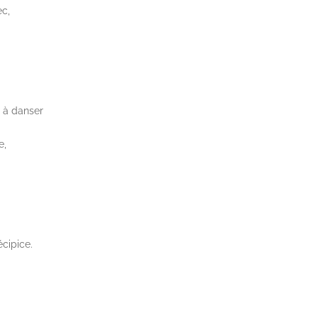
c,
e à danser
e,
écipice.