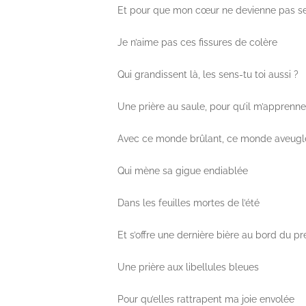
Et pour que mon cœur ne devienne pas se
Je n’aime pas ces fissures de colère
Qui grandissent là, les sens-tu toi aussi ?
Une prière au saule, pour qu’il m’apprenn
Avec ce monde brûlant, ce monde aveugl
Qui mène sa gigue endiablée
Dans les feuilles mortes de l’été
Et s’offre une dernière bière au bord du pr
Une prière aux libellules bleues
Pour qu’elles rattrapent ma joie envolée