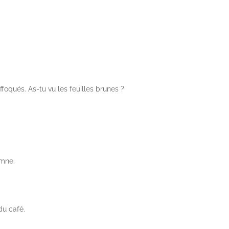
uffoqués. As-tu vu les feuilles brunes ?
omne.
du café.