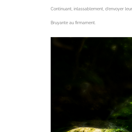
Continuant, inlassablement, d’envoyer leur
Bruyante au firmament.