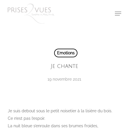
Skip
Menu
to
main
content
Emotions
Je chante
19 novembre 2021
Je suis debout sous le petit noisetier à la lisière du bois.
Ce n’est pas l’espoir.
La nuit bleue s’enroule dans ses brumes froides,