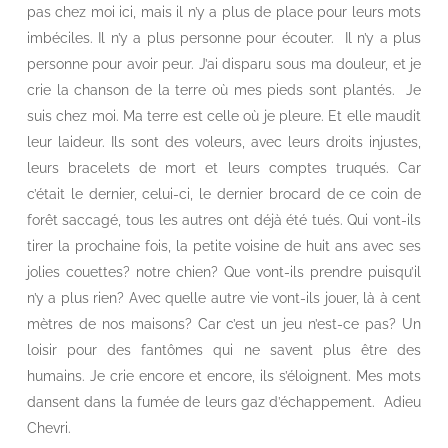
pas chez moi ici, mais il n’y a plus de place pour leurs mots
imbéciles. Il n’y a plus personne pour écouter. Il n’y a plus
personne pour avoir peur. J’ai disparu sous ma douleur, et je
crie la chanson de la terre où mes pieds sont plantés. Je
suis chez moi. Ma terre est celle où je pleure. Et elle maudit
leur laideur. Ils sont des voleurs, avec leurs droits injustes,
leurs bracelets de mort et leurs comptes truqués. Car
c’était le dernier, celui-ci, le dernier brocard de ce coin de
forêt saccagé, tous les autres ont déjà été tués. Qui vont-ils
tirer la prochaine fois, la petite voisine de huit ans avec ses
jolies couettes? notre chien? Que vont-ils prendre puisqu’il
n’y a plus rien? Avec quelle autre vie vont-ils jouer, là à cent
mètres de nos maisons? Car c’est un jeu n’est-ce pas? Un
loisir pour des fantômes qui ne savent plus être des
humains. Je crie encore et encore, ils s’éloignent. Mes mots
dansent dans la fumée de leurs gaz d’échappement. Adieu
Chevri.