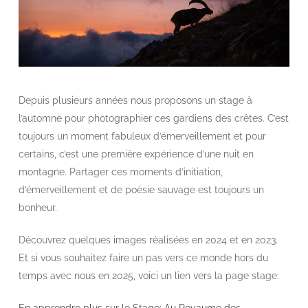
Depuis plusieurs années nous proposons un stage à
l’automne pour photographier ces gardiens des crêtes. C’est
toujours un moment fabuleux d’émerveillement et pour
certains, c’est une première expérience d’une nuit en
montagne. Partager ces moments d’initiation,
d’émerveillement et de poésie sauvage est toujours un
bonheur.
Découvrez quelques images réalisées en 2024 et en 2023.
Et si vous souhaitez faire un pas vers ce monde hors du
temps avec nous en 2025, voici un lien vers la page stage:
En apprendre plus sur le Stage: Au Royaume des