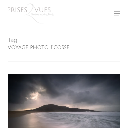
Skip
Menu
to
main
content
Tag
voyage photo Ecosse