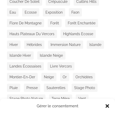
Coucher De Soleil
Crépuscule
Cuillins Hills
Eau
Ecosse
Exposition
Faon
Flore De Montagne
Forêt
Forêt Enchantée
Hauts Plateaux Du Vercors
Highlands Ecosse
Hiver
Hébrides
Immersion Nature
Islande
Islande Hiver
Islande Neige
Landes Écossaises
Livre Vercors
Montier-En-Der
Neige
Or
Orchidées
Pluie
Presse
Sauterelles
Stage Photo
Stage Photo Nature
Terre Mère
Vent
Gérer le consentement
Vercors
Vie Sauvage
Voyage Photo Ecosse