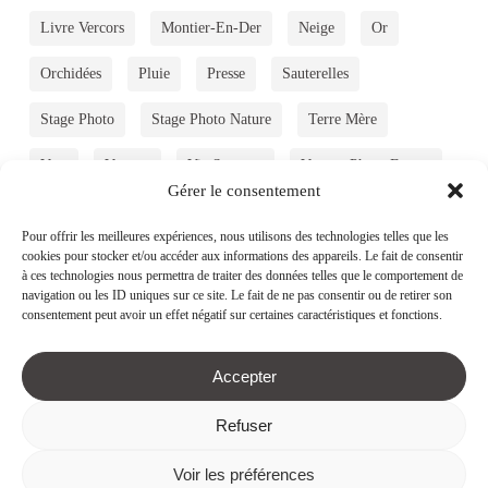
Livre Vercors
Montier-En-Der
Neige
Or
Orchidées
Pluie
Presse
Sauterelles
Stage Photo
Stage Photo Nature
Terre Mère
Vent
Vercors
Vie Sauvage
Voyage Photo Ecosse
Gérer le consentement
Voyage Photo Islande
Émerveillement
Été
Pour offrir les meilleures expériences, nous utilisons des technologies telles que les
cookies pour stocker et/ou accéder aux informations des appareils. Le fait de consentir
Île De Skye
à ces technologies nous permettra de traiter des données telles que le comportement de
navigation ou les ID uniques sur ce site. Le fait de ne pas consentir ou de retirer son
consentement peut avoir un effet négatif sur certaines caractéristiques et fonctions.
Archives
Accepter
Archives
Refuser
PRISES 2 VUES Sandrine & Matt BOOTH © 2026 All rights
Voir les préférences