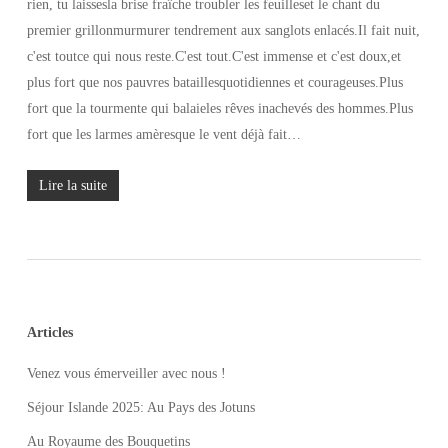
rien, tu laissesla brise fraîche troubler les feuilleset le chant du
premier grillonmurmurer tendrement aux sanglots enlacés.Il fait nuit,
c'est toutce qui nous reste.C'est tout.C'est immense et c'est doux,et
plus fort que nos pauvres bataillesquotidiennes et courageuses.Plus
fort que la tourmente qui balaieles rêves inachevés des hommes.Plus
fort que les larmes amèresque le vent déjà fait…
Lire la suite
Articles
Venez vous émerveiller avec nous !
Séjour Islande 2025: Au Pays des Jotuns
Au Royaume des Bouquetins