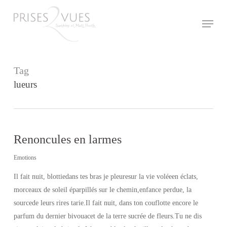
Skip
Menu
to
main
content
Tag
lueurs
Renoncules en larmes
Emotions
Il fait nuit, blottiedans tes bras je pleuresur la vie voléeen éclats,
morceaux de soleil éparpillés sur le chemin,enfance perdue, la
sourcede leurs rires tarie.Il fait nuit, dans ton couflotte encore le
parfum du dernier bivouacet de la terre sucrée de fleurs.Tu ne dis